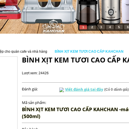
1
2
3
4
5
6
ệp cho quán cafe và nhà hàng
BÌNH XỊT KEM TƯƠI CAO CẤP KAHCHAN
BÌNH XỊT KEM TƯƠI CAO CẤP 
Lượt xem: 24426
Đánh giá:
Viết đánh giá tại đây
(Có 0 đánh giá)
Mã sản phẩm:
BÌNH XỊT KEM TƯƠI CAO CẤP KAHCHAN -má
(500ml)