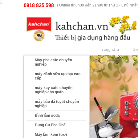
1
0918 825 598
( Online từ 8h00 đến 21h00 từ Thứ 2 - Chủ Nhật 
Tất cả danh mục
Trang chủ
Giớ
Máy pha cafe chuyên
nghiệp
máy đánh sữa tạo bọt cao
cấp
máy xay cafe chuyên
nghiệp cho quán
máy bào đá tuyết chuyên
nghiệp
Bình làm soda
Dụng Cụ Pha Chế
Máy làm kem tươi