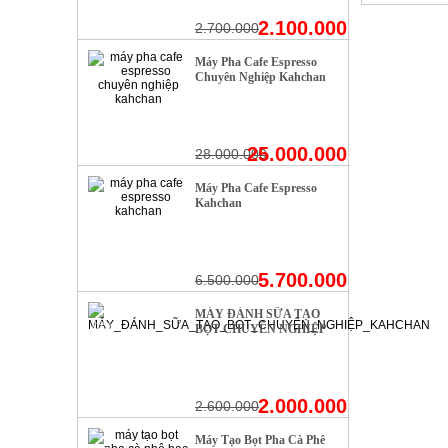
2.100.000
2.700.000
Máy Pha Cafe Espresso
- 10%
Chuyên Nghiệp Kahchan
25.000.000
28.000.000
Máy Pha Cafe Espresso
- 12%
Kahchan
5.700.000
6.500.000
MÁY ĐÁNH SỮA TẠO
- 23%
BỌT CHUYÊN NGHIỆP
KAHCHAN
2.000.000
2.600.000
Máy Tạo Bọt Pha Cà Phê