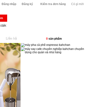
Đăng nhập
Đăng ký
Kiểm tra đơn hàng
Có gì mới
ếm
p
,
máy
Liên hệ
0
sản phẩm