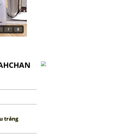
7
8
KAHCHAN
u tráng