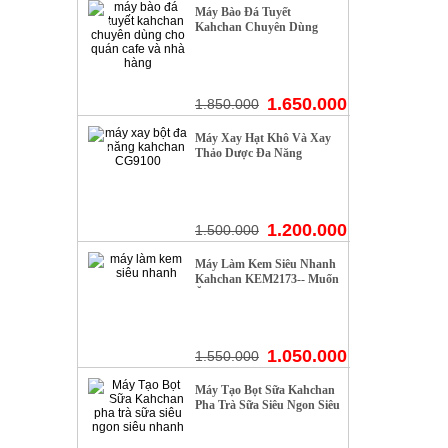
Máy Bào Đá Tuyết
- 10%
Kahchan Chuyên Dùng
Cho Quán Cafe Và Nhà
Hàng
1.650.000
1.850.000
Máy Xay Hạt Khô Và Xay
- 20%
Thảo Dược Đa Năng
Kahchan CG9100+ Tặng
Kèm Tay Cầm Đánh Sữa
Mini
1.200.000
1.500.000
Máy Làm Kem Siêu Nhanh
- 32%
Kahchan KEM2173-- Muốn
Ăn Thì Làm, Ngay Làm
Ngay Có
1.050.000
1.550.000
Máy Tạo Bọt Sữa Kahchan
- 11%
Pha Trà Sữa Siêu Ngon Siêu
Nhanh