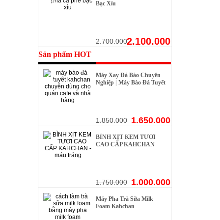
- 22%
Bạc Xỉu
2.100.000
2.700.000
Sản phẩm HOT
Máy Xay Đá Bào Chuyên
- 10%
Nghiệp | Máy Bào Đá Tuyết
2 Nắp 2 Lưới |
Www.kahchan.vn
1.650.000
1.850.000
BÌNH XỊT KEM TƯƠI
- 42%
CAO CẤP KAHCHAN
1.000.000
1.750.000
Máy Pha Trà Sữa Milk
- 22%
Foam Kahchan