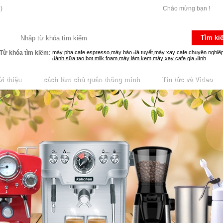
)
Chào mừng bạn !
Tìm ki
Từ khóa tìm kiếm:
máy pha cafe espresso
,
máy bào đá tuyết
,
máy xay cafe chuyên nghiệ
đánh sữa tạo bọt milk foam
,
máy làm kem
,
máy xay cafe gia đình
i thiệu
cách làm chủ quán thông minh
Tin tức và Video