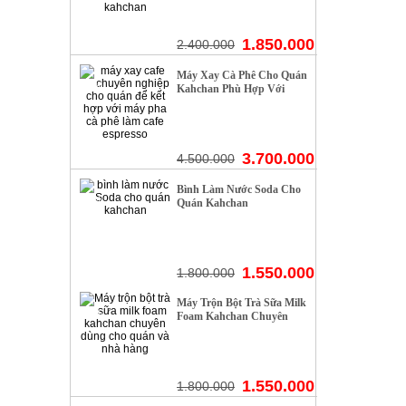
1.850.000
2.400.000
Máy Xay Cà Phê Cho Quán
- 17%
Kahchan Phù Hợp Với
Quán Cafe Có Lượng
Khach 200 Người/ngày
3.700.000
4.500.000
Bình Làm Nước Soda Cho
- 13%
Quán Kahchan
1.550.000
1.800.000
Máy Trộn Bột Trà Sữa Milk
- 13%
Foam Kahchan Chuyên
Dùng Cho Quán Và Nhà
Hàng
1.550.000
1.800.000