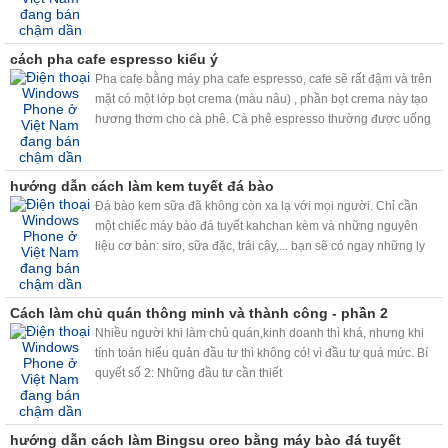
cách pha cafe espresso kiểu ý
Pha cafe bằng máy pha cafe espresso, cafe sẽ rất đậm và trên
mặt có một lớp bọt crema (màu nâu) , phần bọt crema này tạo
hương thơm cho cà phê. Cà phê espresso thường được uống
bằng tách dày được hâm nóng trước, dung tích vào khoảng
30ml ( hơn 1 uonce xíu )và có hoặc không pha đường tùy theo
khẩu vị.
hướng dẫn cách làm kem tuyết đá bào
Đá bào kem sữa đã không còn xa lạ với mọi người. Chỉ cần
một chiếc máy bào đá tuyết kahchan kèm và những nguyên
liệu cơ bản: siro, sữa đặc, trái cây,... bạn sẽ có ngay những ly
đá bào kem sữa, trái cây đá bào siêu ngon, siêu nhanh, siêu
sạch.
Cách làm chủ quán thông minh và thành công - phần 2
Nhiều người khi làm chủ quán,kinh doanh thì khá, nhưng khi
tính toán hiểu quản đầu tư thì không có! vì đầu tư quá mức. Bí
quyết số 2: Những đầu tư cần thiết
hướng dẫn cách làm Bingsu oreo bằng máy bào đá tuyết