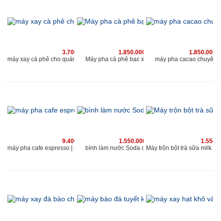
3.700.000 vnđ
1.850.000 vnđ
1.850.000 
Máy pha cà phê bạc xỉu chuyên nghiệp
máy xay cà phê cho quán Kahchan phù hợp với quán cafe có lượng khach 200 người/ngày
máy pha cacao chuyên 
9.400.000 vnđ
1.550.000 vnđ
1.550.
bình làm nước Soda cho quán kahchan
máy pha cafe espresso | máy xay cà phê chuyên nghiệp