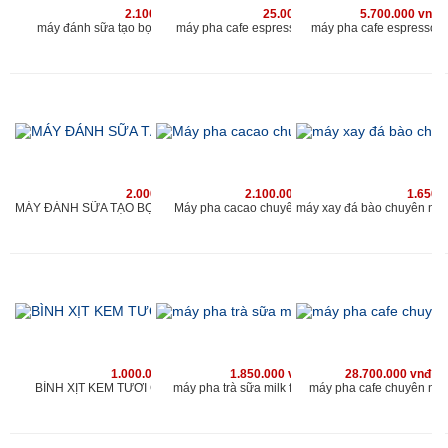
2.100.000 vnđ
25.000.000 vnđ
5.700.000 vnđ
máy đánh sữa tạo bọt chuyên nghiệp cho quán
máy pha cafe espresso chuyên nghiệp kahchan
máy pha cafe espresso 
2.000.000 vnđ
2.100.000 vnđ
1.650.
Máy pha cacao chuyên nghiệp cho quán
MÁY ĐÁNH SỮA TẠO BỌT CHUYÊN NGHIỆP KAHCHAN
1.000.000 vnđ
1.850.000 vnđ
28.700.000 vnđ
BÌNH XỊT KEM TƯƠI CAO CẤP KAHCHAN
máy pha trà sữa milk foam kahchan
máy pha cafe chuyên ng