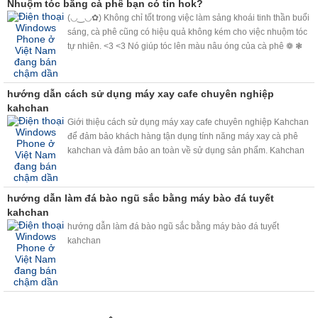
Nhuộm tóc bằng cà phê bạn có tin hok?
(◡‿◡✿) Không chỉ tốt trong việc làm sảng khoái tinh thần buổi
sáng, cà phê cũng có hiệu quả không kém cho việc nhuộm tóc
tự nhiên. <3 <3 Nó giúp tóc lên màu nâu óng của cà phê ❁ ❃
❋ ❀ và che phủ tóc bạc, nhuộm sáng màu tóc không cần bất kỳ
loại hóa chất nào.❉ ✽ ✾ ✿
hướng dẫn cách sử dụng máy xay cafe chuyên nghiệp
kahchan
Giới thiệu cách sử dụng máy xay cafe chuyên nghiệp Kahchan
để đảm bảo khách hàng tận dụng tính năng máy xay cà phê
kahchan và đảm bảo an toàn về sử dụng sản phẩm. Kahchan
quay video để các bạn hiểu sâu hơn về máy. Có gì thắc mắc
hãy vui lòng liên hệ hotline: 0918 825 598 .
hướng dẫn làm đá bào ngũ sắc bằng máy bào đá tuyết
kahchan
hướng dẫn làm đá bào ngũ sắc bằng máy bào đá tuyết
kahchan