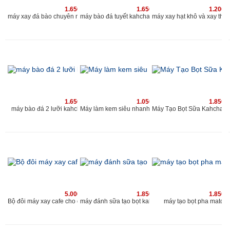
1.650.000 vnđ
1.650.000 vnđ
1.200.
máy xay đá bào chuyên nghiệp 2019 | máy bào đá tuyết 2 nắp 2 lưới | www.kahchan.vn
máy bào đá tuyết kahchan chu
1.650.000 vnđ
1.050.000 vnđ
1.850.
máy bào đá 2 lưỡi kahchan chuyên nghiệp cho quán
Máy làm kem siêu nhanh Kahchan KE
5.000.000 vnđ
1.850.000 vnđ
1.850.
Bộ đôi máy xay cafe cho quán và máy đánh sữa tạo bọt Kahchan
máy tạo bọt pha matcha
máy đánh sữa tạo bọt kahchan 