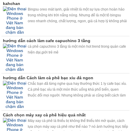
kahchan
Bingsu oreo mát lạnh, giải nhiệt là một sự lựa chọn hoàn hảo
trong những khi trời nắng nóng. Nhưng để là một tô bingsu
oreo nhanh chóng, chất lượng, ngon, giá cả hợp lý không phải
ai cũng biết. Vâng chỉ với chiếc máy bào đá tuyết kahchan đa
năng, thì bingsu oreo sẽ đơn giản với bạn hơn!
hướng dẫn cách làm cafe capuchino 3 tầng
cà phê capuchino 3 tầng là một món hot trend trong quán cafe
hiện đại,giới trẻ mê
hướng dẫn Cách làm cà phê bạc xỉu đá ngon
Chắc bạn đã từng nghe qua hay thưởng thức 1 ly cafe bạc xỉu.
Cà phê bạc xỉu là một món thức uống khá phổ biến, quen
thuộc đối mọi người. Nhưng không phải ai cũng biết cách làm
một ly cafe bạc xỉu ngon. Hiện nay, với viêc sử dụng máy
kahchan, chỉ cần vài thao tác đơn giản, bạn sẽ có ngay những
ly cafe bac xỉu ngon như ý.
Cách chọn máy xay cà phê hiệu quả nhất
Máy xay cà phê là thiếu bị không thể thiếu khi mở quán, cách
lựa chọn máy xay cà phê như thế nào ? nó ảnh hưởng trực tiếp