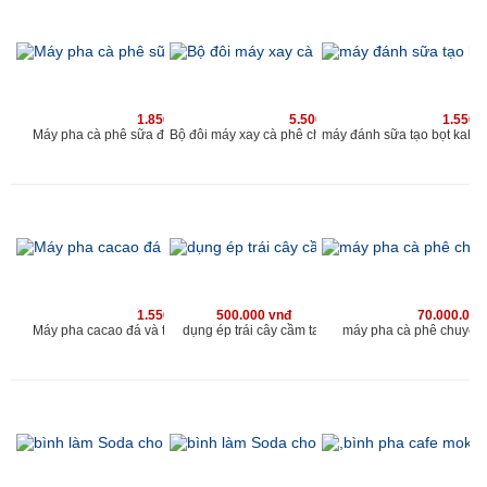
1.850.000 vnđ
5.500.000 vnđ
1.550.
Máy pha cà phê sữa đá và cacao sữa đá kahchan
Bộ đôi máy xay cà phê cho qu
1.550.000 vnđ
500.000 vnđ
70.000.000
Máy pha cacao đá và trà sữa đá kahchan EP2178
dụng ép trái cây cầm tay
máy pha cà phê chuyên