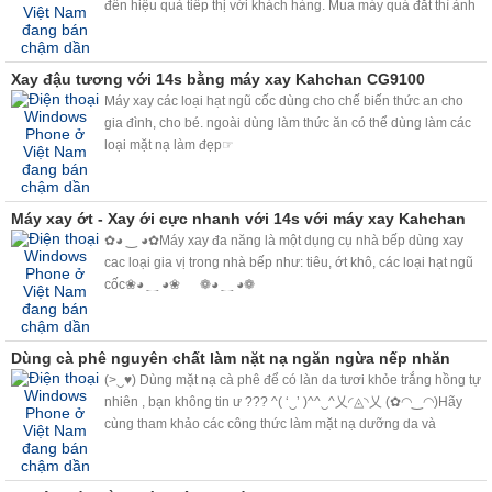
đến hiệu quả tiếp thị với khách hàng. Mua máy quá đắt thì ảnh
hưởng đến lợi ích kinh doanh, mua quá rẻ thì sợ người tiêu
dung đánh giá
Xay đậu tương với 14s bằng máy xay Kahchan CG9100
Máy xay các loại hạt ngũ cốc dùng cho chế biến thức an cho
gia đình, cho bé. ngoài dùng làm thức ăn có thể dùng làm các
loại mặt nạ làm đẹp☞
Máy xay ớt - Xay ới cực nhanh với 14s với máy xay Kahchan
✿◕ ‿ ◕✿Máy xay đa năng là một dụng cụ nhà bếp dùng xay
cac loại gia vị trong nhà bếp như: tiêu, ớt khô, các loại hạt ngũ
cốc❀◕ ‿ ◕❀ ❁◕ ‿ ◕❁
Dùng cà phê nguyên chất làm nặt nạ ngăn ngừa nếp nhăn
(>‿♥) Dùng mặt nạ cà phê để có làn da tươi khỏe trắng hồng tự
nhiên , bạn không tin ư ??? ^( ‘‿’ )^^‿^乂◜◬◝乂 (✿◠‿◠)Hãy
cùng tham khảo các công thức làm mặt nạ dưỡng da và
massage với cà phê nguyên chất đang thịnh hành trên thế giới,
bạn sẽ bất ngờ bởi công dụng làm đẹp kỳ diệu mà cà phê
mang lại. <3<3