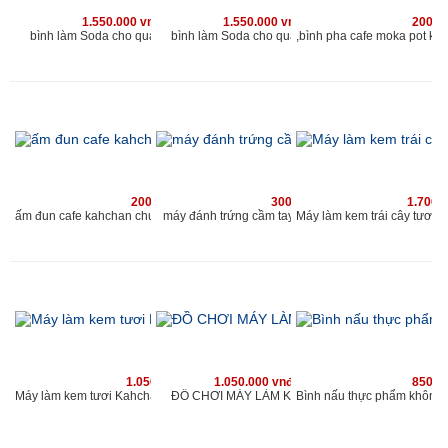
1.550.000 vnđ
1.550.000 vnđ
200.0
bình làm Soda cho quán kahchan
bình làm Soda cho quán kahchan
200.000 vnđ
300.000 vnđ
1.700.
máy đánh trứng cầm tay chuyên dùng cho quán caf
ấm đun cafe kahchan chuyên dùng cho quán cafe và nhà hàng
1.050.000 vnđ
1.050.000 vnđ
850.0
ĐỒ CHƠI MÁY LÀM KEM MINI
Máy làm kem tươi Kahchan KEM2173, (xanh)-muốn ăn thì làm, ngay làm ngay có