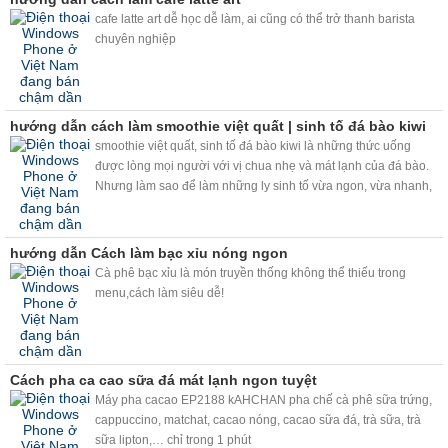
cafe latte art dễ học dễ làm, ai cũng có thể trở thanh barista
chuyên nghiệp
hướng dẫn cách làm smoothie việt quất | sinh tố đá bào kiwi
smoothie việt quất, sinh tố đá bào kiwi là những thức uống
được lòng mọi người với vị chua nhẹ và mát lạnh của đá bào.
Nhưng làm sao để làm những ly sinh tố vừa ngon, vừa nhanh,
chất lượng mà lại vừa kinh tế. Máy bào đá tuyết và máy trộn bọt
trà sữa kahchan sẽ giúp bạn giải quyết vấn đề này nhé.
hướng dẫn Cách làm bạc xỉu nóng ngon
Cà phê bạc xỉu là món truyền thống không thể thiếu trong
menu,cách làm siêu dễ!
Cách pha ca cao sữa đá mát lạnh ngon tuyệt
Máy pha cacao EP2188 kAHCHAN pha chế cà phê sữa trứng,
cappuccino, matchat, cacao nóng, cacao sữa đá, trà sữa, trà
sữa lipton,… chỉ trong 1 phút