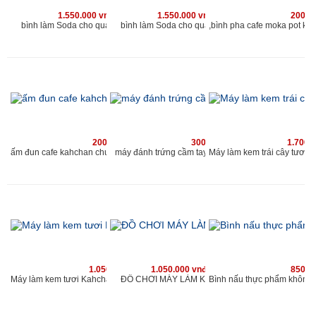
1.550.000 vnđ
1.550.000 vnđ
200.0
bình làm Soda cho quán kahchan
bình làm Soda cho quán kahchan
200.000 vnđ
300.000 vnđ
1.700.
máy đánh trứng cầm tay chuyên dùng cho quán caf
ấm đun cafe kahchan chuyên dùng cho quán cafe và nhà hàng
1.050.000 vnđ
1.050.000 vnđ
850.0
ĐỒ CHƠI MÁY LÀM KEM MINI
Máy làm kem tươi Kahchan KEM2173, (xanh)-muốn ăn thì làm, ngay làm ngay có