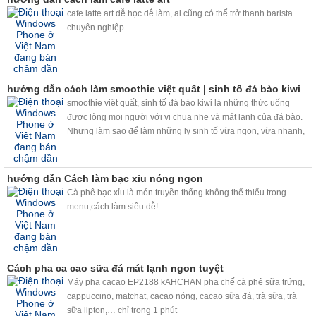
cafe latte art dễ học dễ làm, ai cũng có thể trở thanh barista
chuyên nghiệp
hướng dẫn cách làm smoothie việt quất | sinh tố đá bào kiwi
smoothie việt quất, sinh tố đá bào kiwi là những thức uống
được lòng mọi người với vị chua nhẹ và mát lạnh của đá bào.
Nhưng làm sao để làm những ly sinh tố vừa ngon, vừa nhanh,
chất lượng mà lại vừa kinh tế. Máy bào đá tuyết và máy trộn bọt
trà sữa kahchan sẽ giúp bạn giải quyết vấn đề này nhé.
hướng dẫn Cách làm bạc xỉu nóng ngon
Cà phê bạc xỉu là món truyền thống không thể thiếu trong
menu,cách làm siêu dễ!
Cách pha ca cao sữa đá mát lạnh ngon tuyệt
Máy pha cacao EP2188 kAHCHAN pha chế cà phê sữa trứng,
cappuccino, matchat, cacao nóng, cacao sữa đá, trà sữa, trà
sữa lipton,… chỉ trong 1 phút