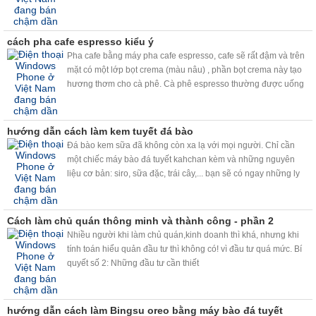
cách pha cafe espresso kiểu ý
Pha cafe bằng máy pha cafe espresso, cafe sẽ rất đậm và trên
mặt có một lớp bọt crema (màu nâu) , phần bọt crema này tạo
hương thơm cho cà phê. Cà phê espresso thường được uống
bằng tách dày được hâm nóng trước, dung tích vào khoảng
30ml ( hơn 1 uonce xíu )và có hoặc không pha đường tùy theo
khẩu vị.
hướng dẫn cách làm kem tuyết đá bào
Đá bào kem sữa đã không còn xa lạ với mọi người. Chỉ cần
một chiếc máy bào đá tuyết kahchan kèm và những nguyên
liệu cơ bản: siro, sữa đặc, trái cây,... bạn sẽ có ngay những ly
đá bào kem sữa, trái cây đá bào siêu ngon, siêu nhanh, siêu
sạch.
Cách làm chủ quán thông minh và thành công - phần 2
Nhiều người khi làm chủ quán,kinh doanh thì khá, nhưng khi
tính toán hiểu quản đầu tư thì không có! vì đầu tư quá mức. Bí
quyết số 2: Những đầu tư cần thiết
hướng dẫn cách làm Bingsu oreo bằng máy bào đá tuyết