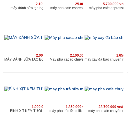
2.100.000 vnđ
25.000.000 vnđ
5.700.000 vnđ
máy đánh sữa tạo bọt chuyên nghiệp cho quán
máy pha cafe espresso chuyên nghiệp kahchan
máy pha cafe espresso 
2.000.000 vnđ
2.100.000 vnđ
1.650.
Máy pha cacao chuyên nghiệp cho quán
MÁY ĐÁNH SỮA TẠO BỌT CHUYÊN NGHIỆP KAHCHAN
1.000.000 vnđ
1.850.000 vnđ
28.700.000 vnđ
BÌNH XỊT KEM TƯƠI CAO CẤP KAHCHAN
máy pha trà sữa milk foam kahchan
máy pha cafe chuyên ng