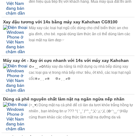
đến hiệu quả tiếp thị với khách hàng. Mua máy quá đắt thì ảnh
hưởng đến lợi ích kinh doanh, mua quá rẻ thì sợ người tiêu
dung đánh giá
Xay đậu tương với 14s bằng máy xay Kahchan CG9100
Máy xay các loại hạt ngũ cốc dùng cho chế biến thức an cho
gia đình, cho bé. ngoài dùng làm thức ăn có thể dùng làm các
loại mặt nạ làm đẹp☞
Máy xay ớt - Xay ới cực nhanh với 14s với máy xay Kahchan
✿◕ ‿ ◕✿Máy xay đa năng là một dụng cụ nhà bếp dùng xay
cac loại gia vị trong nhà bếp như: tiêu, ớt khô, các loại hạt ngũ
cốc❀◕ ‿ ◕❀ ❁◕ ‿ ◕❁
Dùng cà phê nguyên chất làm nặt nạ ngăn ngừa nếp nhăn
(>‿♥) Dùng mặt nạ cà phê để có làn da tươi khỏe trắng hồng tự
nhiên , bạn không tin ư ??? ^( ‘‿’ )^^‿^乂◜◬◝乂 (✿◠‿◠)Hãy
cùng tham khảo các công thức làm mặt nạ dưỡng da và
massage với cà phê nguyên chất đang thịnh hành trên thế giới,
bạn sẽ bất ngờ bởi công dụng làm đẹp kỳ diệu mà cà phê
mang lại. <3<3