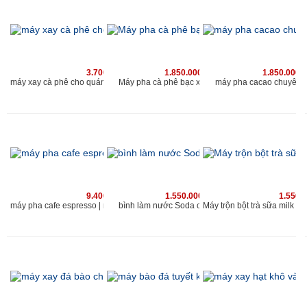
3.700.000 vnđ
1.850.000 vnđ
1.850.000 
Máy pha cà phê bạc xỉu chuyên nghiệp
máy xay cà phê cho quán Kahchan phù hợp với quán cafe có lượng khach 200 người/ngày
máy pha cacao chuyên 
9.400.000 vnđ
1.550.000 vnđ
1.550.
bình làm nước Soda cho quán kahchan
máy pha cafe espresso | máy xay cà phê chuyên nghiệp