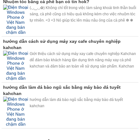
Nhuộm tóc bằng cà phê bạn có tin hok?
(◡‿◡✿) Không chỉ tốt trong việc làm sảng khoái tinh thần buổi
sáng, cà phê cũng có hiệu quả không kém cho việc nhuộm tóc
tự nhiên. <3 <3 Nó giúp tóc lên màu nâu óng của cà phê ❁ ❃
❋ ❀ và che phủ tóc bạc, nhuộm sáng màu tóc không cần bất kỳ
loại hóa chất nào.❉ ✽ ✾ ✿
hướng dẫn cách sử dụng máy xay cafe chuyên nghiệp
kahchan
Giới thiệu cách sử dụng máy xay cafe chuyên nghiệp Kahchan
để đảm bảo khách hàng tận dụng tính năng máy xay cà phê
kahchan và đảm bảo an toàn về sử dụng sản phẩm. Kahchan
quay video để các bạn hiểu sâu hơn về máy. Có gì thắc mắc
hãy vui lòng liên hệ hotline: 0918 825 598 .
hướng dẫn làm đá bào ngũ sắc bằng máy bào đá tuyết
kahchan
hướng dẫn làm đá bào ngũ sắc bằng máy bào đá tuyết
kahchan