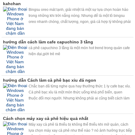
kahchan
Bingsu oreo mát lạnh, giải nhiệt là một sự lựa chọn hoàn hảo
trong những khi trời nắng nóng. Nhưng để là một tô bingsu
oreo nhanh chóng, chất lượng, ngon, giá cả hợp lý không phải
ai cũng biết. Vâng chỉ với chiếc máy bào đá tuyết kahchan đa
năng, thì bingsu oreo sẽ đơn giản với bạn hơn!
hướng dẫn cách làm cafe capuchino 3 tầng
cà phê capuchino 3 tầng là một món hot trend trong quán cafe
hiện đại,giới trẻ mê
hướng dẫn Cách làm cà phê bạc xỉu đá ngon
Chắc bạn đã từng nghe qua hay thưởng thức 1 ly cafe bạc xỉu.
Cà phê bạc xỉu là một món thức uống khá phổ biến, quen
thuộc đối mọi người. Nhưng không phải ai cũng biết cách làm
một ly cafe bạc xỉu ngon. Hiện nay, với viêc sử dụng máy
kahchan, chỉ cần vài thao tác đơn giản, bạn sẽ có ngay những
ly cafe bac xỉu ngon như ý.
Cách chọn máy xay cà phê hiệu quả nhất
Máy xay cà phê là thiếu bị không thể thiếu khi mở quán, cách
lựa chọn máy xay cà phê như thế nào ? nó ảnh hưởng trực tiếp