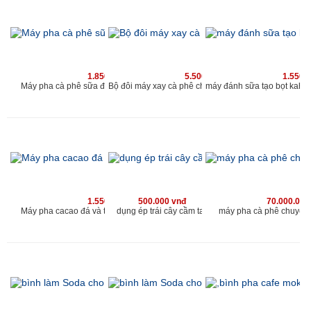
1.850.000 vnđ
5.500.000 vnđ
1.550.
Máy pha cà phê sữa đá và cacao sữa đá kahchan
Bộ đôi máy xay cà phê cho qu
1.550.000 vnđ
500.000 vnđ
70.000.000
Máy pha cacao đá và trà sữa đá kahchan EP2178
dụng ép trái cây cầm tay
máy pha cà phê chuyên