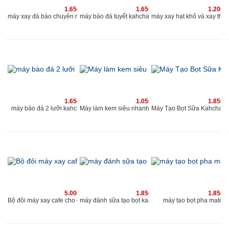
1.650.000 vnđ
1.650.000 vnđ
1.200.
máy xay đá bào chuyên nghiệp 2019 | máy bào đá tuyết 2 nắp 2 lưới | www.kahchan.vn
máy bào đá tuyết kahchan chu
1.650.000 vnđ
1.050.000 vnđ
1.850.
máy bào đá 2 lưỡi kahchan chuyên nghiệp cho quán
Máy làm kem siêu nhanh Kahchan KE
5.000.000 vnđ
1.850.000 vnđ
1.850.
Bộ đôi máy xay cafe cho quán và máy đánh sữa tạo bọt Kahchan
máy tạo bọt pha matcha
máy đánh sữa tạo bọt kahchan 