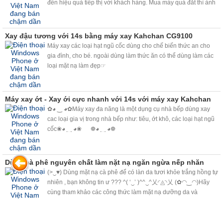
đến hiệu quả tiếp thị với khách hàng. Mua máy quá đắt thì ảnh
hưởng đến lợi ích kinh doanh, mua quá rẻ thì sợ người tiêu
dung đánh giá
Xay đậu tương với 14s bằng máy xay Kahchan CG9100
Máy xay các loại hạt ngũ cốc dùng cho chế biến thức an cho
gia đình, cho bé. ngoài dùng làm thức ăn có thể dùng làm các
loại mặt nạ làm đẹp☞
Máy xay ớt - Xay ới cực nhanh với 14s với máy xay Kahchan
✿◕ ‿ ◕✿Máy xay đa năng là một dụng cụ nhà bếp dùng xay
cac loại gia vị trong nhà bếp như: tiêu, ớt khô, các loại hạt ngũ
cốc❀◕ ‿ ◕❀ ❁◕ ‿ ◕❁
Dùng cà phê nguyên chất làm nặt nạ ngăn ngừa nếp nhăn
(>‿♥) Dùng mặt nạ cà phê để có làn da tươi khỏe trắng hồng tự
nhiên , bạn không tin ư ??? ^( ‘‿’ )^^‿^乂◜◬◝乂 (✿◠‿◠)Hãy
cùng tham khảo các công thức làm mặt nạ dưỡng da và
massage với cà phê nguyên chất đang thịnh hành trên thế giới,
bạn sẽ bất ngờ bởi công dụng làm đẹp kỳ diệu mà cà phê
mang lại. <3<3