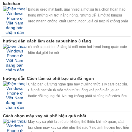
kahchan
Bingsu oreo mát lạnh, giải nhiệt là một sự lựa chọn hoàn hảo
trong những khi trời nắng nóng. Nhưng để là một tô bingsu
oreo nhanh chóng, chất lượng, ngon, giá cả hợp lý không phải
ai cũng biết. Vâng chỉ với chiếc máy bào đá tuyết kahchan đa
năng, thì bingsu oreo sẽ đơn giản với bạn hơn!
hướng dẫn cách làm cafe capuchino 3 tầng
cà phê capuchino 3 tầng là một món hot trend trong quán cafe
hiện đại,giới trẻ mê
hướng dẫn Cách làm cà phê bạc xỉu đá ngon
Chắc bạn đã từng nghe qua hay thưởng thức 1 ly cafe bạc xỉu.
Cà phê bạc xỉu là một món thức uống khá phổ biến, quen
thuộc đối mọi người. Nhưng không phải ai cũng biết cách làm
một ly cafe bạc xỉu ngon. Hiện nay, với viêc sử dụng máy
kahchan, chỉ cần vài thao tác đơn giản, bạn sẽ có ngay những
ly cafe bac xỉu ngon như ý.
Cách chọn máy xay cà phê hiệu quả nhất
Máy xay cà phê là thiếu bị không thể thiếu khi mở quán, cách
lựa chọn máy xay cà phê như thế nào ? nó ảnh hưởng trực tiếp