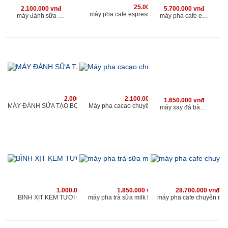
25.000.000 vnđ
2.100.000 vnđ
5.700.000 vnđ
máy pha cafe espresso chuyên nghiệp kahchan
máy đánh sữa tạo bọt chuyên nghiệp cho quán
máy pha cafe espresso kahchan
2.000.000 vnđ
2.100.000 vnđ
1.650.000 vnđ
Máy pha cacao chuyên nghiệp cho quán
MÁY ĐÁNH SỮA TẠO BỌT CHUYÊN NGHIỆP KAHCHAN
máy xay đá bào chuyên nghiệp | máy bào đá tuyết 2 nắp 2 lưới | www.kahchan.vn
1.000.000 vnđ
1.850.000 vnđ
28.700.000 vnđ
BÌNH XỊT KEM TƯƠI CAO CẤP KAHCHAN
máy pha trà sữa milk foam kahchan
máy pha cafe chuyên ng