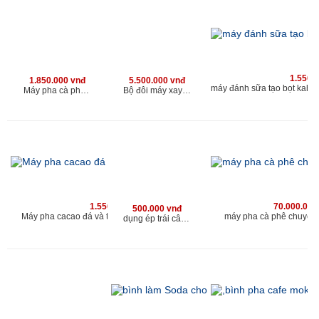
1.550.
1.850.000 vnđ
5.500.000 vnđ
Máy pha cà phê sữa đá và cacao sữa đá kahchan
Bộ đôi máy xay cà phê cho quán và máy đánh sữa tạo bọt cao cấp
1.550.000 vnđ
70.000.000
500.000 vnđ
Máy pha cacao đá và trà sữa đá kahchan EP2178
máy pha cà phê chuyên
dụng ép trái cây cầm tay