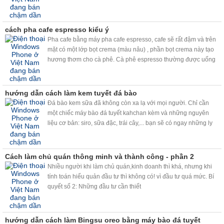
cách pha cafe espresso kiểu ý
Pha cafe bằng máy pha cafe espresso, cafe sẽ rất đậm và trên
mặt có một lớp bọt crema (màu nâu) , phần bọt crema này tạo
hương thơm cho cà phê. Cà phê espresso thường được uống
bằng tách dày được hâm nóng trước, dung tích vào khoảng
30ml ( hơn 1 uonce xíu )và có hoặc không pha đường tùy theo
khẩu vị.
hướng dẫn cách làm kem tuyết đá bào
Đá bào kem sữa đã không còn xa lạ với mọi người. Chỉ cần
một chiếc máy bào đá tuyết kahchan kèm và những nguyên
liệu cơ bản: siro, sữa đặc, trái cây,... bạn sẽ có ngay những ly
đá bào kem sữa, trái cây đá bào siêu ngon, siêu nhanh, siêu
sạch.
Cách làm chủ quán thông minh và thành công - phần 2
Nhiều người khi làm chủ quán,kinh doanh thì khá, nhưng khi
tính toán hiểu quản đầu tư thì không có! vì đầu tư quá mức. Bí
quyết số 2: Những đầu tư cần thiết
hướng dẫn cách làm Bingsu oreo bằng máy bào đá tuyết