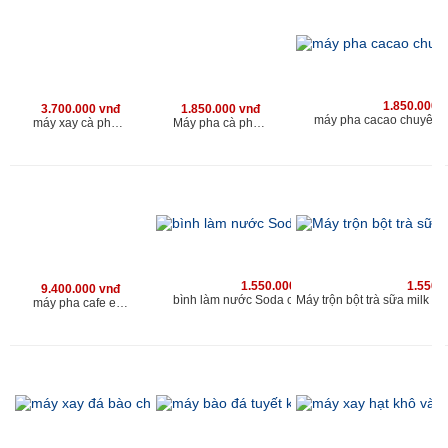
1.850.000 
3.700.000 vnđ
1.850.000 vnđ
máy pha cacao chuyên 
máy xay cà phê cho quán Kahchan phù hợp với quán cafe có lượng khach 200 người/ngày
Máy pha cà phê bạc xỉu chuyên nghiệp
1.550.000 vnđ
1.550.
9.400.000 vnđ
bình làm nước Soda cho quán kahchan
máy pha cafe espresso | máy xay cà phê chuyên nghiệp