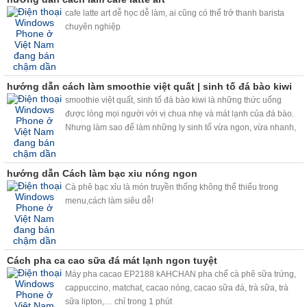
cafe latte art dễ học dễ làm, ai cũng có thể trở thanh barista
chuyên nghiệp
hướng dẫn cách làm smoothie việt quất | sinh tố đá bào kiwi
smoothie việt quất, sinh tố đá bào kiwi là những thức uống
được lòng mọi người với vị chua nhẹ và mát lạnh của đá bào.
Nhưng làm sao để làm những ly sinh tố vừa ngon, vừa nhanh,
chất lượng mà lại vừa kinh tế. Máy bào đá tuyết và máy trộn bọt
trà sữa kahchan sẽ giúp bạn giải quyết vấn đề này nhé.
hướng dẫn Cách làm bạc xỉu nóng ngon
Cà phê bạc xỉu là món truyền thống không thể thiếu trong
menu,cách làm siêu dễ!
Cách pha ca cao sữa đá mát lạnh ngon tuyệt
Máy pha cacao EP2188 kAHCHAN pha chế cà phê sữa trứng,
cappuccino, matchat, cacao nóng, cacao sữa đá, trà sữa, trà
sữa lipton,… chỉ trong 1 phút