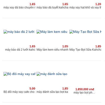
1.650.000 vnđ
1.650.000 vnđ
1.200.
máy xay đá bào chuyên nghiệp 2019 | máy bào đá tuyết 2 nắp 2 lưới | www.kahchan.vn
máy bào đá tuyết kahchan chu
1.650.000 vnđ
1.050.000 vnđ
1.850.
máy bào đá 2 lưỡi kahchan chuyên nghiệp cho quán
Máy làm kem siêu nhanh Kahchan KE
5.000.000 vnđ
1.850.000 vnđ
1.850.000 vnđ
Bộ đôi máy xay cafe cho quán và máy đánh sữa tạo bọt Kahchan
máy đánh sữa tạo bọt kahchan 
máy tạo bọt pha matcha sữa và trà sữa matcha