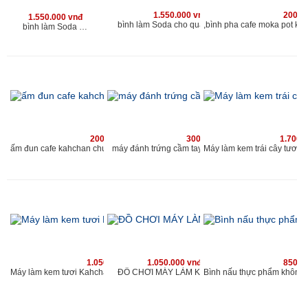
1.550.000 vnđ
200.0
1.550.000 vnđ
bình làm Soda cho quán kahchan
bình làm Soda cho quán kahchan
200.000 vnđ
300.000 vnđ
1.700.
máy đánh trứng cầm tay chuyên dùng cho quán caf
ấm đun cafe kahchan chuyên dùng cho quán cafe và nhà hàng
1.050.000 vnđ
1.050.000 vnđ
850.0
ĐỒ CHƠI MÁY LÀM KEM MINI
Máy làm kem tươi Kahchan KEM2173, (xanh)-muốn ăn thì làm, ngay làm ngay có