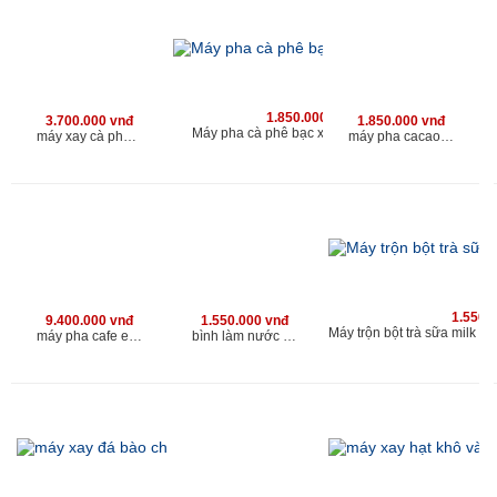
1.850.000 vnđ
3.700.000 vnđ
1.850.000 vnđ
Máy pha cà phê bạc xỉu chuyên nghiệp
máy xay cà phê cho quán Kahchan phù hợp với quán cafe có lượng khach 200 người/ngày
máy pha cacao chuyên nghiệp kahchan
1.550.
9.400.000 vnđ
1.550.000 vnđ
máy pha cafe espresso | máy xay cà phê chuyên nghiệp
bình làm nước Soda cho quán kahchan