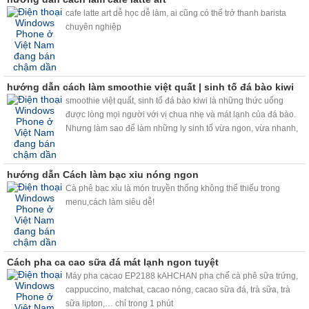
cafe latte art dễ học dễ làm, ai cũng có thể trở thanh barista
chuyên nghiệp
hướng dẫn cách làm smoothie việt quất | sinh tố đá bào kiwi
smoothie việt quất, sinh tố đá bào kiwi là những thức uống
được lòng mọi người với vị chua nhẹ và mát lạnh của đá bào.
Nhưng làm sao để làm những ly sinh tố vừa ngon, vừa nhanh,
chất lượng mà lại vừa kinh tế. Máy bào đá tuyết và máy trộn bọt
trà sữa kahchan sẽ giúp bạn giải quyết vấn đề này nhé.
hướng dẫn Cách làm bạc xỉu nóng ngon
Cà phê bạc xỉu là món truyền thống không thể thiếu trong
menu,cách làm siêu dễ!
Cách pha ca cao sữa đá mát lạnh ngon tuyệt
Máy pha cacao EP2188 kAHCHAN pha chế cà phê sữa trứng,
cappuccino, matchat, cacao nóng, cacao sữa đá, trà sữa, trà
sữa lipton,… chỉ trong 1 phút