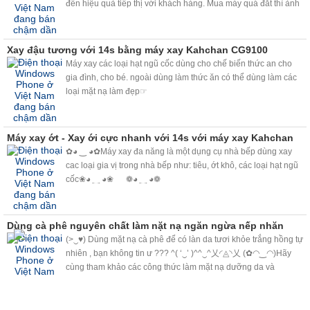
đến hiệu quả tiếp thị với khách hàng. Mua máy quá đắt thì ảnh
hưởng đến lợi ích kinh doanh, mua quá rẻ thì sợ người tiêu
dung đánh giá
Xay đậu tương với 14s bằng máy xay Kahchan CG9100
Máy xay các loại hạt ngũ cốc dùng cho chế biến thức an cho
gia đình, cho bé. ngoài dùng làm thức ăn có thể dùng làm các
loại mặt nạ làm đẹp☞
Máy xay ớt - Xay ới cực nhanh với 14s với máy xay Kahchan
✿◕ ‿ ◕✿Máy xay đa năng là một dụng cụ nhà bếp dùng xay
cac loại gia vị trong nhà bếp như: tiêu, ớt khô, các loại hạt ngũ
cốc❀◕ ‿ ◕❀ ❁◕ ‿ ◕❁
Dùng cà phê nguyên chất làm nặt nạ ngăn ngừa nếp nhăn
(>‿♥) Dùng mặt nạ cà phê để có làn da tươi khỏe trắng hồng tự
nhiên , bạn không tin ư ??? ^( ‘‿’ )^^‿^乂◜◬◝乂 (✿◠‿◠)Hãy
cùng tham khảo các công thức làm mặt nạ dưỡng da và
massage với cà phê nguyên chất đang thịnh hành trên thế giới,
bạn sẽ bất ngờ bởi công dụng làm đẹp kỳ diệu mà cà phê
mang lại. <3<3