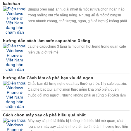
kahchan
Bingsu oreo mát lạnh, giải nhiệt là một sự lựa chọn hoàn hảo
trong những khi trời nắng nóng. Nhưng để là một tô bingsu
oreo nhanh chóng, chất lượng, ngon, giá cả hợp lý không phải
ai cũng biết. Vâng chỉ với chiếc máy bào đá tuyết kahchan đa
năng, thì bingsu oreo sẽ đơn giản với bạn hơn!
hướng dẫn cách làm cafe capuchino 3 tầng
cà phê capuchino 3 tầng là một món hot trend trong quán cafe
hiện đại,giới trẻ mê
hướng dẫn Cách làm cà phê bạc xỉu đá ngon
Chắc bạn đã từng nghe qua hay thưởng thức 1 ly cafe bạc xỉu.
Cà phê bạc xỉu là một món thức uống khá phổ biến, quen
thuộc đối mọi người. Nhưng không phải ai cũng biết cách làm
một ly cafe bạc xỉu ngon. Hiện nay, với viêc sử dụng máy
kahchan, chỉ cần vài thao tác đơn giản, bạn sẽ có ngay những
ly cafe bac xỉu ngon như ý.
Cách chọn máy xay cà phê hiệu quả nhất
Máy xay cà phê là thiếu bị không thể thiếu khi mở quán, cách
lựa chọn máy xay cà phê như thế nào ? nó ảnh hưởng trực tiếp