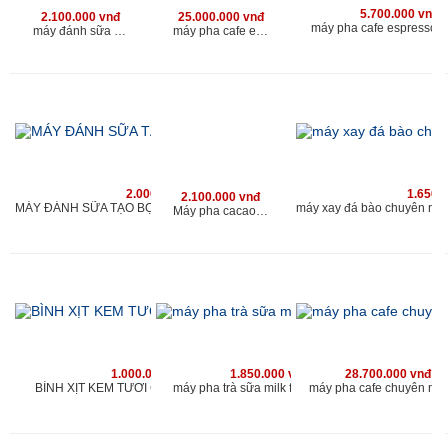
5.700.000 vnđ
2.100.000 vnđ
25.000.000 vnđ
máy pha cafe espresso 
máy đánh sữa tạo bọt chuyên nghiệp cho quán
máy pha cafe espresso chuyên nghiệp kahchan
2.000.000 vnđ
1.650.
2.100.000 vnđ
MÁY ĐÁNH SỮA TẠO BỌT CHUYÊN NGHIỆP KAHCHAN
Máy pha cacao chuyên nghiệp cho quán
1.000.000 vnđ
1.850.000 vnđ
28.700.000 vnđ
BÌNH XỊT KEM TƯƠI CAO CẤP KAHCHAN
máy pha trà sữa milk foam kahchan
máy pha cafe chuyên ng