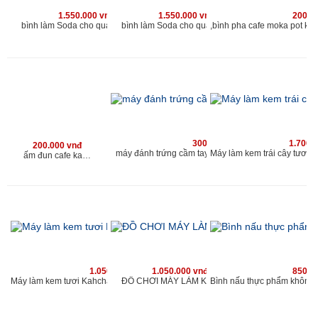
1.550.000 vnđ
1.550.000 vnđ
200.0
bình làm Soda cho quán kahchan
bình làm Soda cho quán kahchan
300.000 vnđ
1.700.
200.000 vnđ
máy đánh trứng cầm tay chuyên dùng cho quán caf
ấm đun cafe kahchan chuyên dùng cho quán cafe và nhà hàng
1.050.000 vnđ
1.050.000 vnđ
850.0
ĐỒ CHƠI MÁY LÀM KEM MINI
Máy làm kem tươi Kahchan KEM2173, (xanh)-muốn ăn thì làm, ngay làm ngay có