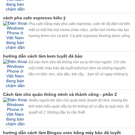
cách pha cafe espresso kiểu ý
Pha cafe bằng máy pha cafe espresso, cafe sẽ rất đậm và trên
mặt có một lớp bọt crema (màu nâu) , phần bọt crema này tạo
hương thơm cho cà phê. Cà phê espresso thường được uống
bằng tách dày được hâm nóng trước, dung tích vào khoảng
30ml ( hơn 1 uonce xíu )và có hoặc không pha đường tùy theo
khẩu vị.
hướng dẫn cách làm kem tuyết đá bào
Đá bào kem sữa đã không còn xa lạ với mọi người. Chỉ cần
một chiếc máy bào đá tuyết kahchan kèm và những nguyên
liệu cơ bản: siro, sữa đặc, trái cây,... bạn sẽ có ngay những ly
đá bào kem sữa, trái cây đá bào siêu ngon, siêu nhanh, siêu
sạch.
Cách làm chủ quán thông minh và thành công - phần 2
Nhiều người khi làm chủ quán,kinh doanh thì khá, nhưng khi
tính toán hiểu quản đầu tư thì không có! vì đầu tư quá mức. Bí
quyết số 2: Những đầu tư cần thiết
hướng dẫn cách làm Bingsu oreo bằng máy bào đá tuyết