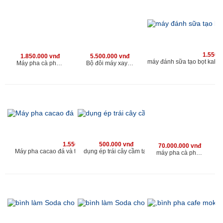
1.550.
1.850.000 vnđ
5.500.000 vnđ
Máy pha cà phê sữa đá và cacao sữa đá kahchan
Bộ đôi máy xay cà phê cho quán và máy đánh sữa tạo bọt cao cấp
1.550.000 vnđ
500.000 vnđ
70.000.000 vnđ
Máy pha cacao đá và trà sữa đá kahchan EP2178
dụng ép trái cây cầm tay
máy pha cà phê chuyên nghiệp cho quán