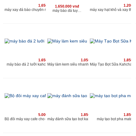
1.650.000 vnđ
1.200.
1.650.000 vnđ
máy xay đá bào chuyên nghiệp 2019 | máy bào đá tuyết 2 nắp 2 lưới | www.kahchan.vn
máy bào đá tuyết kahchan chuyên dùng cho quán cafe và nhà hàng
1.650.000 vnđ
1.050.000 vnđ
1.850.
máy bào đá 2 lưỡi kahchan chuyên nghiệp cho quán
Máy làm kem siêu nhanh Kahchan KE
5.000.000 vnđ
1.850.000 vnđ
1.850.
Bộ đôi máy xay cafe cho quán và máy đánh sữa tạo bọt Kahchan
máy tạo bọt pha matcha
máy đánh sữa tạo bọt kahchan 