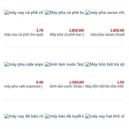
3.700.000 vnđ
1.850.000 vnđ
1.850.000 
Máy pha cà phê bạc xỉu chuyên nghiệp
máy xay cà phê cho quán Kahchan phù hợp với quán cafe có lượng khach 200 người/ngày
máy pha cacao chuyên 
9.400.000 vnđ
1.550.000 vnđ
1.550.
bình làm nước Soda cho quán kahchan
máy pha cafe espresso | máy xay cà phê chuyên nghiệp