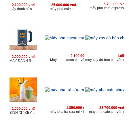
5.700.000 vnđ
2.100.000 vnđ
25.000.000 vnđ
máy pha cafe espresso 
máy đánh sữa tạo bọt chuyên nghiệp cho quán
máy pha cafe espresso chuyên nghiệp kahchan
2.100.000 vnđ
1.650.
2.000.000 vnđ
Máy pha cacao chuyên nghiệp cho quán
MÁY ĐÁNH SỮA TẠO BỌT CHUYÊN NGHIỆP KAHCHAN
1.850.000 vnđ
28.700.000 vnđ
1.000.000 vnđ
máy pha trà sữa milk foam kahchan
máy pha cafe chuyên ng
BÌNH XỊT KEM TƯƠI CAO CẤP KAHCHAN