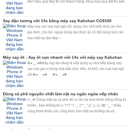
đến hiệu quả tiếp thị với khách hàng. Mua máy quá đắt thì ảnh
hưởng đến lợi ích kinh doanh, mua quá rẻ thì sợ người tiêu
dung đánh giá
Xay đậu tương với 14s bằng máy xay Kahchan CG9100
Máy xay các loại hạt ngũ cốc dùng cho chế biến thức an cho
gia đình, cho bé. ngoài dùng làm thức ăn có thể dùng làm các
loại mặt nạ làm đẹp☞
Máy xay ớt - Xay ới cực nhanh với 14s với máy xay Kahchan
✿◕ ‿ ◕✿Máy xay đa năng là một dụng cụ nhà bếp dùng xay
cac loại gia vị trong nhà bếp như: tiêu, ớt khô, các loại hạt ngũ
cốc❀◕ ‿ ◕❀ ❁◕ ‿ ◕❁
Dùng cà phê nguyên chất làm nặt nạ ngăn ngừa nếp nhăn
(>‿♥) Dùng mặt nạ cà phê để có làn da tươi khỏe trắng hồng tự
nhiên , bạn không tin ư ??? ^( ‘‿’ )^^‿^乂◜◬◝乂 (✿◠‿◠)Hãy
cùng tham khảo các công thức làm mặt nạ dưỡng da và
massage với cà phê nguyên chất đang thịnh hành trên thế giới,
bạn sẽ bất ngờ bởi công dụng làm đẹp kỳ diệu mà cà phê
mang lại. <3<3