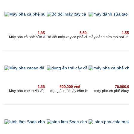
1.850.000 vnđ
5.500.000 vnđ
1.550.
Máy pha cà phê sữa đá và cacao sữa đá kahchan
Bộ đôi máy xay cà phê cho qu
1.550.000 vnđ
500.000 vnđ
70.000.000
Máy pha cacao đá và trà sữa đá kahchan EP2178
dụng ép trái cây cầm tay
máy pha cà phê chuyên