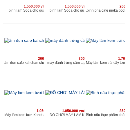
1.550.000 vnđ
1.550.000 vnđ
200.0
bình làm Soda cho quán kahchan
bình làm Soda cho quán kahchan
200.000 vnđ
300.000 vnđ
1.700.
máy đánh trứng cầm tay chuyên dùng cho quán caf
ấm đun cafe kahchan chuyên dùng cho quán cafe và nhà hàng
1.050.000 vnđ
1.050.000 vnđ
850.0
ĐỒ CHƠI MÁY LÀM KEM MINI
Máy làm kem tươi Kahchan KEM2173, (xanh)-muốn ăn thì làm, ngay làm ngay có