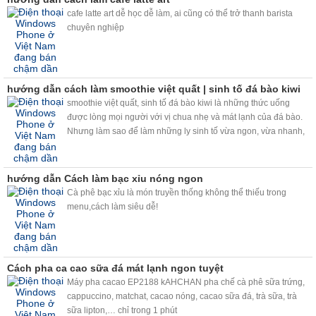
cafe latte art dễ học dễ làm, ai cũng có thể trở thanh barista
chuyên nghiệp
hướng dẫn cách làm smoothie việt quất | sinh tố đá bào kiwi
smoothie việt quất, sinh tố đá bào kiwi là những thức uống
được lòng mọi người với vị chua nhẹ và mát lạnh của đá bào.
Nhưng làm sao để làm những ly sinh tố vừa ngon, vừa nhanh,
chất lượng mà lại vừa kinh tế. Máy bào đá tuyết và máy trộn bọt
trà sữa kahchan sẽ giúp bạn giải quyết vấn đề này nhé.
hướng dẫn Cách làm bạc xỉu nóng ngon
Cà phê bạc xỉu là món truyền thống không thể thiếu trong
menu,cách làm siêu dễ!
Cách pha ca cao sữa đá mát lạnh ngon tuyệt
Máy pha cacao EP2188 kAHCHAN pha chế cà phê sữa trứng,
cappuccino, matchat, cacao nóng, cacao sữa đá, trà sữa, trà
sữa lipton,… chỉ trong 1 phút