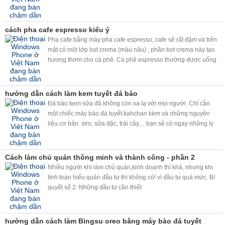
cách pha cafe espresso kiểu ý
Pha cafe bằng máy pha cafe espresso, cafe sẽ rất đậm và trên
mặt có một lớp bọt crema (màu nâu) , phần bọt crema này tạo
hương thơm cho cà phê. Cà phê espresso thường được uống
bằng tách dày được hâm nóng trước, dung tích vào khoảng
30ml ( hơn 1 uonce xíu )và có hoặc không pha đường tùy theo
khẩu vị.
hướng dẫn cách làm kem tuyết đá bào
Đá bào kem sữa đã không còn xa lạ với mọi người. Chỉ cần
một chiếc máy bào đá tuyết kahchan kèm và những nguyên
liệu cơ bản: siro, sữa đặc, trái cây,... bạn sẽ có ngay những ly
đá bào kem sữa, trái cây đá bào siêu ngon, siêu nhanh, siêu
sạch.
Cách làm chủ quán thông minh và thành công - phần 2
Nhiều người khi làm chủ quán,kinh doanh thì khá, nhưng khi
tính toán hiểu quản đầu tư thì không có! vì đầu tư quá mức. Bí
quyết số 2: Những đầu tư cần thiết
hướng dẫn cách làm Bingsu oreo bằng máy bào đá tuyết