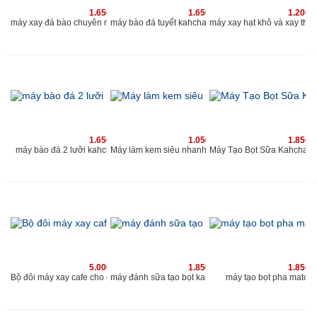
1.650.000 vnđ
1.650.000 vnđ
1.200.
máy xay đá bào chuyên nghiệp 2019 | máy bào đá tuyết 2 nắp 2 lưới | www.kahchan.vn
máy bào đá tuyết kahchan chu
1.650.000 vnđ
1.050.000 vnđ
1.850.
máy bào đá 2 lưỡi kahchan chuyên nghiệp cho quán
Máy làm kem siêu nhanh Kahchan KE
5.000.000 vnđ
1.850.000 vnđ
1.850.
Bộ đôi máy xay cafe cho quán và máy đánh sữa tạo bọt Kahchan
máy tạo bọt pha matcha
máy đánh sữa tạo bọt kahchan 