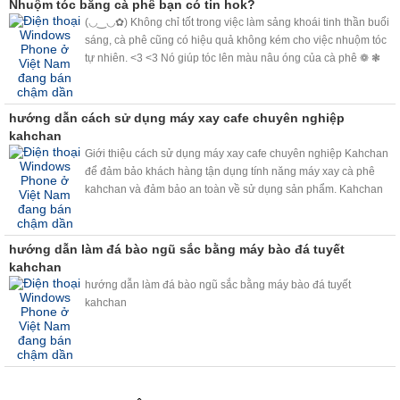
Nhuộm tóc bằng cà phê bạn có tin hok?
(◡‿◡✿) Không chỉ tốt trong việc làm sảng khoái tinh thần buổi
sáng, cà phê cũng có hiệu quả không kém cho việc nhuộm tóc
tự nhiên. <3 <3 Nó giúp tóc lên màu nâu óng của cà phê ❁ ❃
❋ ❀ và che phủ tóc bạc, nhuộm sáng màu tóc không cần bất kỳ
loại hóa chất nào.❉ ✽ ✾ ✿
hướng dẫn cách sử dụng máy xay cafe chuyên nghiệp
kahchan
Giới thiệu cách sử dụng máy xay cafe chuyên nghiệp Kahchan
để đảm bảo khách hàng tận dụng tính năng máy xay cà phê
kahchan và đảm bảo an toàn về sử dụng sản phẩm. Kahchan
quay video để các bạn hiểu sâu hơn về máy. Có gì thắc mắc
hãy vui lòng liên hệ hotline: 0918 825 598 .
hướng dẫn làm đá bào ngũ sắc bằng máy bào đá tuyết
kahchan
hướng dẫn làm đá bào ngũ sắc bằng máy bào đá tuyết
kahchan