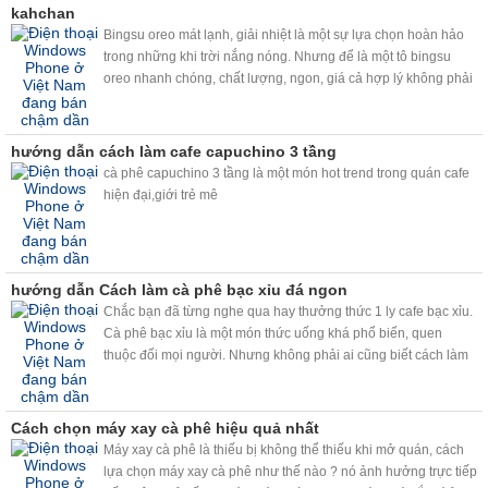
kahchan
Bingsu oreo mát lạnh, giải nhiệt là một sự lựa chọn hoàn hảo
trong những khi trời nắng nóng. Nhưng để là một tô bingsu
oreo nhanh chóng, chất lượng, ngon, giá cả hợp lý không phải
ai cũng biết. Vâng chỉ với chiếc máy bào đá tuyết kahchan đa
năng, thì bingsu oreo sẽ đơn giản với bạn hơn!
hướng dẫn cách làm cafe capuchino 3 tầng
cà phê capuchino 3 tầng là một món hot trend trong quán cafe
hiện đại,giới trẻ mê
hướng dẫn Cách làm cà phê bạc xỉu đá ngon
Chắc bạn đã từng nghe qua hay thưởng thức 1 ly cafe bạc xỉu.
Cà phê bạc xỉu là một món thức uống khá phổ biến, quen
thuộc đối mọi người. Nhưng không phải ai cũng biết cách làm
một ly cafe bạc xỉu ngon. Hiện nay, với viêc sử dụng máy
kahchan, chỉ cần vài thao tác đơn giản, bạn sẽ có ngay những
ly cafe bac xỉu ngon như ý.
Cách chọn máy xay cà phê hiệu quả nhất
Máy xay cà phê là thiếu bị không thể thiếu khi mở quán, cách
lựa chọn máy xay cà phê như thế nào ? nó ảnh hưởng trực tiếp