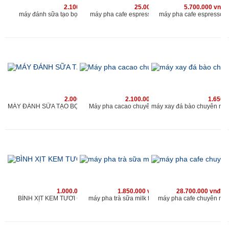
2.100.000 vnđ
25.000.000 vnđ
5.700.000 vnđ
máy đánh sữa tạo bọt chuyên nghiệp cho quán
máy pha cafe espresso chuyên nghiệp kahchan
máy pha cafe espresso 
2.000.000 vnđ
2.100.000 vnđ
1.650.
Máy pha cacao chuyên nghiệp cho quán
MÁY ĐÁNH SỮA TẠO BỌT CHUYÊN NGHIỆP KAHCHAN
1.000.000 vnđ
1.850.000 vnđ
28.700.000 vnđ
BÌNH XỊT KEM TƯƠI CAO CẤP KAHCHAN
máy pha trà sữa milk foam kahchan
máy pha cafe chuyên ng