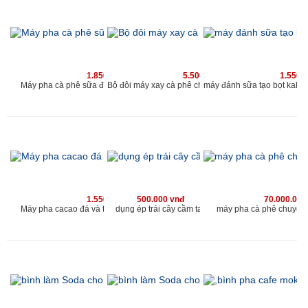
1.850.000 vnđ
5.500.000 vnđ
1.550.
Máy pha cà phê sữa đá và cacao sữa đá kahchan
Bộ đôi máy xay cà phê cho qu
1.550.000 vnđ
500.000 vnđ
70.000.000
Máy pha cacao đá và trà sữa đá kahchan EP2178
dụng ép trái cây cầm tay
máy pha cà phê chuyên