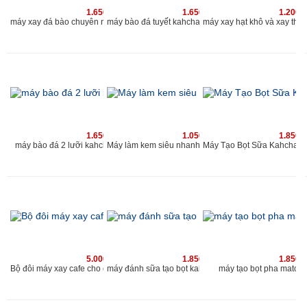
1.650.000 vnđ
1.650.000 vnđ
1.200.
máy xay đá bào chuyên nghiệp 2019 | máy bào đá tuyết 2 nắp 2 lưới | www.kahchan.vn
máy bào đá tuyết kahchan chu
1.650.000 vnđ
1.050.000 vnđ
1.850.
máy bào đá 2 lưỡi kahchan chuyên nghiệp cho quán
Máy làm kem siêu nhanh Kahchan KE
5.000.000 vnđ
1.850.000 vnđ
1.850.
Bộ đôi máy xay cafe cho quán và máy đánh sữa tạo bọt Kahchan
máy tạo bọt pha matcha
máy đánh sữa tạo bọt kahchan 