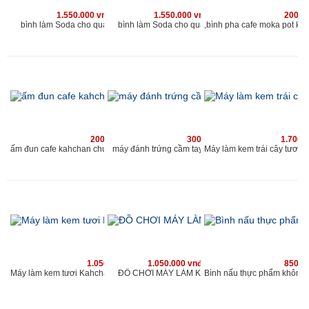
1.550.000 vnđ
1.550.000 vnđ
200.0
bình làm Soda cho quán kahchan
bình làm Soda cho quán kahchan
200.000 vnđ
300.000 vnđ
1.700.
máy đánh trứng cầm tay chuyên dùng cho quán caf
ấm đun cafe kahchan chuyên dùng cho quán cafe và nhà hàng
1.050.000 vnđ
1.050.000 vnđ
850.0
ĐỒ CHƠI MÁY LÀM KEM MINI
Máy làm kem tươi Kahchan KEM2173, (xanh)-muốn ăn thì làm, ngay làm ngay có