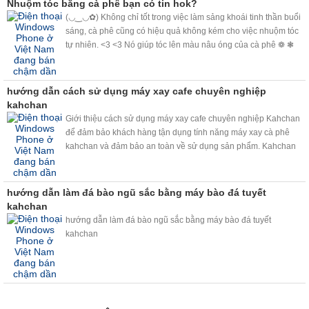
Nhuộm tóc bằng cà phê bạn có tin hok?
(◡‿◡✿) Không chỉ tốt trong việc làm sảng khoái tinh thần buổi
sáng, cà phê cũng có hiệu quả không kém cho việc nhuộm tóc
tự nhiên. <3 <3 Nó giúp tóc lên màu nâu óng của cà phê ❁ ❃
❋ ❀ và che phủ tóc bạc, nhuộm sáng màu tóc không cần bất kỳ
loại hóa chất nào.❉ ✽ ✾ ✿
hướng dẫn cách sử dụng máy xay cafe chuyên nghiệp
kahchan
Giới thiệu cách sử dụng máy xay cafe chuyên nghiệp Kahchan
để đảm bảo khách hàng tận dụng tính năng máy xay cà phê
kahchan và đảm bảo an toàn về sử dụng sản phẩm. Kahchan
quay video để các bạn hiểu sâu hơn về máy. Có gì thắc mắc
hãy vui lòng liên hệ hotline: 0918 825 598 .
hướng dẫn làm đá bào ngũ sắc bằng máy bào đá tuyết
kahchan
hướng dẫn làm đá bào ngũ sắc bằng máy bào đá tuyết
kahchan