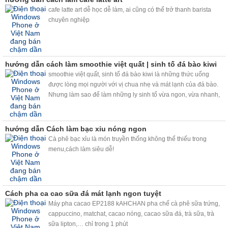
cafe latte art dễ học dễ làm, ai cũng có thể trở thanh barista
chuyên nghiệp
hướng dẫn cách làm smoothie việt quất | sinh tố đá bào kiwi
smoothie việt quất, sinh tố đá bào kiwi là những thức uống
được lòng mọi người với vị chua nhẹ và mát lạnh của đá bào.
Nhưng làm sao để làm những ly sinh tố vừa ngon, vừa nhanh,
chất lượng mà lại vừa kinh tế. Máy bào đá tuyết và máy trộn bọt
trà sữa kahchan sẽ giúp bạn giải quyết vấn đề này nhé.
hướng dẫn Cách làm bạc xỉu nóng ngon
Cà phê bạc xỉu là món truyền thống không thể thiếu trong
menu,cách làm siêu dễ!
Cách pha ca cao sữa đá mát lạnh ngon tuyệt
Máy pha cacao EP2188 kAHCHAN pha chế cà phê sữa trứng,
cappuccino, matchat, cacao nóng, cacao sữa đá, trà sữa, trà
sữa lipton,… chỉ trong 1 phút