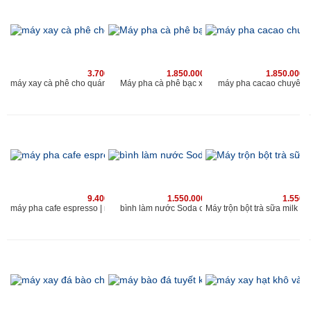
3.700.000 vnđ
1.850.000 vnđ
1.850.000 
Máy pha cà phê bạc xỉu chuyên nghiệp
máy xay cà phê cho quán Kahchan phù hợp với quán cafe có lượng khach 200 người/ngày
máy pha cacao chuyên 
9.400.000 vnđ
1.550.000 vnđ
1.550.
bình làm nước Soda cho quán kahchan
máy pha cafe espresso | máy xay cà phê chuyên nghiệp