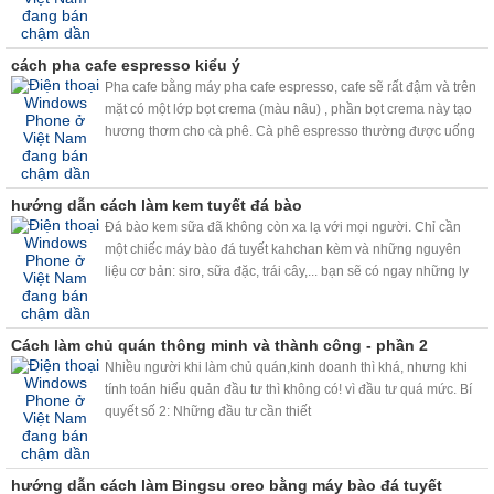
cách pha cafe espresso kiểu ý
Pha cafe bằng máy pha cafe espresso, cafe sẽ rất đậm và trên
mặt có một lớp bọt crema (màu nâu) , phần bọt crema này tạo
hương thơm cho cà phê. Cà phê espresso thường được uống
bằng tách dày được hâm nóng trước, dung tích vào khoảng
30ml ( hơn 1 uonce xíu )và có hoặc không pha đường tùy theo
khẩu vị.
hướng dẫn cách làm kem tuyết đá bào
Đá bào kem sữa đã không còn xa lạ với mọi người. Chỉ cần
một chiếc máy bào đá tuyết kahchan kèm và những nguyên
liệu cơ bản: siro, sữa đặc, trái cây,... bạn sẽ có ngay những ly
đá bào kem sữa, trái cây đá bào siêu ngon, siêu nhanh, siêu
sạch.
Cách làm chủ quán thông minh và thành công - phần 2
Nhiều người khi làm chủ quán,kinh doanh thì khá, nhưng khi
tính toán hiểu quản đầu tư thì không có! vì đầu tư quá mức. Bí
quyết số 2: Những đầu tư cần thiết
hướng dẫn cách làm Bingsu oreo bằng máy bào đá tuyết