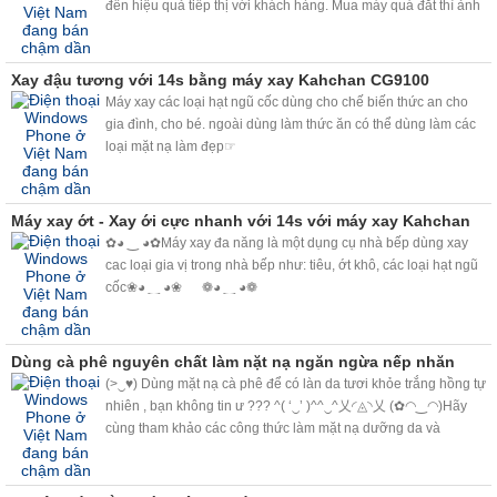
đến hiệu quả tiếp thị với khách hàng. Mua máy quá đắt thì ảnh
hưởng đến lợi ích kinh doanh, mua quá rẻ thì sợ người tiêu
dung đánh giá
Xay đậu tương với 14s bằng máy xay Kahchan CG9100
Máy xay các loại hạt ngũ cốc dùng cho chế biến thức an cho
gia đình, cho bé. ngoài dùng làm thức ăn có thể dùng làm các
loại mặt nạ làm đẹp☞
Máy xay ớt - Xay ới cực nhanh với 14s với máy xay Kahchan
✿◕ ‿ ◕✿Máy xay đa năng là một dụng cụ nhà bếp dùng xay
cac loại gia vị trong nhà bếp như: tiêu, ớt khô, các loại hạt ngũ
cốc❀◕ ‿ ◕❀ ❁◕ ‿ ◕❁
Dùng cà phê nguyên chất làm nặt nạ ngăn ngừa nếp nhăn
(>‿♥) Dùng mặt nạ cà phê để có làn da tươi khỏe trắng hồng tự
nhiên , bạn không tin ư ??? ^( ‘‿’ )^^‿^乂◜◬◝乂 (✿◠‿◠)Hãy
cùng tham khảo các công thức làm mặt nạ dưỡng da và
massage với cà phê nguyên chất đang thịnh hành trên thế giới,
bạn sẽ bất ngờ bởi công dụng làm đẹp kỳ diệu mà cà phê
mang lại. <3<3