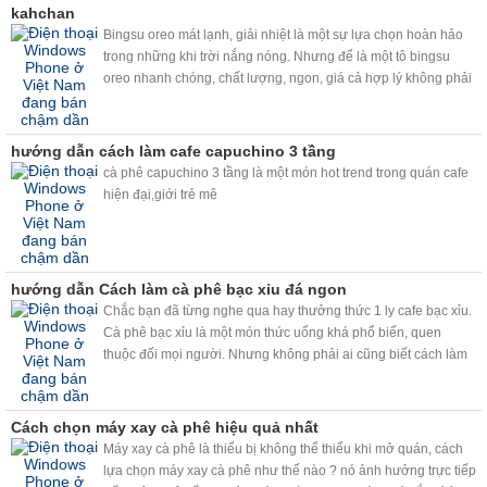
kahchan
Bingsu oreo mát lạnh, giải nhiệt là một sự lựa chọn hoàn hảo
trong những khi trời nắng nóng. Nhưng để là một tô bingsu
oreo nhanh chóng, chất lượng, ngon, giá cả hợp lý không phải
ai cũng biết. Vâng chỉ với chiếc máy bào đá tuyết kahchan đa
năng, thì bingsu oreo sẽ đơn giản với bạn hơn!
hướng dẫn cách làm cafe capuchino 3 tầng
cà phê capuchino 3 tầng là một món hot trend trong quán cafe
hiện đại,giới trẻ mê
hướng dẫn Cách làm cà phê bạc xỉu đá ngon
Chắc bạn đã từng nghe qua hay thưởng thức 1 ly cafe bạc xỉu.
Cà phê bạc xỉu là một món thức uống khá phổ biến, quen
thuộc đối mọi người. Nhưng không phải ai cũng biết cách làm
một ly cafe bạc xỉu ngon. Hiện nay, với viêc sử dụng máy
kahchan, chỉ cần vài thao tác đơn giản, bạn sẽ có ngay những
ly cafe bac xỉu ngon như ý.
Cách chọn máy xay cà phê hiệu quả nhất
Máy xay cà phê là thiếu bị không thể thiếu khi mở quán, cách
lựa chọn máy xay cà phê như thế nào ? nó ảnh hưởng trực tiếp