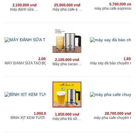
5.700.000 vnđ
2.100.000 vnđ
25.000.000 vnđ
máy pha cafe espresso 
máy đánh sữa tạo bọt chuyên nghiệp cho quán
máy pha cafe espresso chuyên nghiệp kahchan
2.000.000 vnđ
1.650.
2.100.000 vnđ
MÁY ĐÁNH SỮA TẠO BỌT CHUYÊN NGHIỆP KAHCHAN
Máy pha cacao chuyên nghiệp cho quán
1.000.000 vnđ
28.700.000 vnđ
1.850.000 vnđ
BÌNH XỊT KEM TƯƠI CAO CẤP KAHCHAN
máy pha cafe chuyên ng
máy pha trà sữa milk foam kahchan