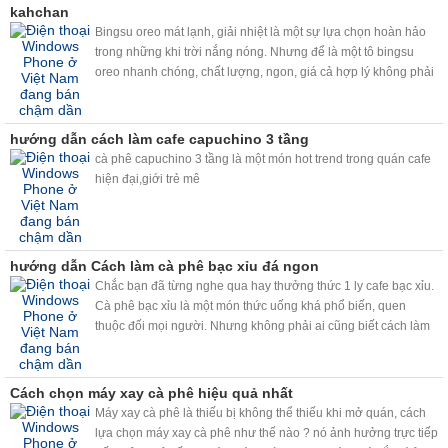
kahchan
Bingsu oreo mát lạnh, giải nhiệt là một sự lựa chọn hoàn hảo
trong những khi trời nắng nóng. Nhưng để là một tô bingsu
oreo nhanh chóng, chất lượng, ngon, giá cả hợp lý không phải
ai cũng biết. Vâng chỉ với chiếc máy bào đá tuyết kahchan đa
năng, thì bingsu oreo sẽ đơn giản với bạn hơn!
hướng dẫn cách làm cafe capuchino 3 tầng
cà phê capuchino 3 tầng là một món hot trend trong quán cafe
hiện đại,giới trẻ mê
hướng dẫn Cách làm cà phê bạc xỉu đá ngon
Chắc bạn đã từng nghe qua hay thưởng thức 1 ly cafe bạc xỉu.
Cà phê bạc xỉu là một món thức uống khá phổ biến, quen
thuộc đối mọi người. Nhưng không phải ai cũng biết cách làm
một ly cafe bạc xỉu ngon. Hiện nay, với viêc sử dụng máy
kahchan, chỉ cần vài thao tác đơn giản, bạn sẽ có ngay những
ly cafe bac xỉu ngon như ý.
Cách chọn máy xay cà phê hiệu quả nhất
Máy xay cà phê là thiếu bị không thể thiếu khi mở quán, cách
lựa chọn máy xay cà phê như thế nào ? nó ảnh hưởng trực tiếp