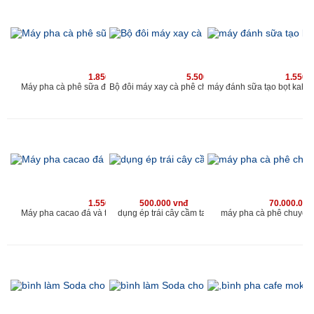
1.850.000 vnđ
5.500.000 vnđ
1.550.
Máy pha cà phê sữa đá và cacao sữa đá kahchan
Bộ đôi máy xay cà phê cho qu
1.550.000 vnđ
500.000 vnđ
70.000.000
Máy pha cacao đá và trà sữa đá kahchan EP2178
dụng ép trái cây cầm tay
máy pha cà phê chuyên