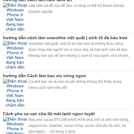
cafe latte art dễ học dễ làm, ai cũng có thể trở thanh barista
chuyên nghiệp
hướng dẫn cách làm smoothie việt quất | sinh tố đá bào kiwi
smoothie việt quất, sinh tố đá bào kiwi là những thức uống
được lòng mọi người với vị chua nhẹ và mát lạnh của đá bào.
Nhưng làm sao để làm những ly sinh tố vừa ngon, vừa nhanh,
chất lượng mà lại vừa kinh tế. Máy bào đá tuyết và máy trộn bọt
trà sữa kahchan sẽ giúp bạn giải quyết vấn đề này nhé.
hướng dẫn Cách làm bạc xỉu nóng ngon
Cà phê bạc xỉu là món truyền thống không thể thiếu trong
menu,cách làm siêu dễ!
Cách pha ca cao sữa đá mát lạnh ngon tuyệt
Máy pha cacao EP2188 kAHCHAN pha chế cà phê sữa trứng,
cappuccino, matchat, cacao nóng, cacao sữa đá, trà sữa, trà
sữa lipton,… chỉ trong 1 phút