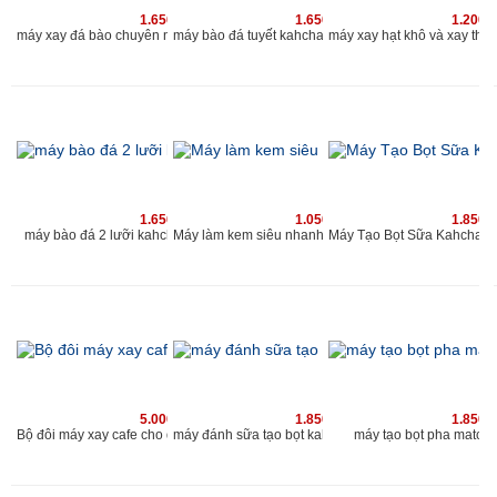
1.650.000 vnđ
1.650.000 vnđ
1.200.
máy xay đá bào chuyên nghiệp 2019 | máy bào đá tuyết 2 nắp 2 lưới | www.kahchan.vn
máy bào đá tuyết kahchan chu
1.650.000 vnđ
1.050.000 vnđ
1.850.
máy bào đá 2 lưỡi kahchan chuyên nghiệp cho quán
Máy làm kem siêu nhanh Kahchan KE
5.000.000 vnđ
1.850.000 vnđ
1.850.
Bộ đôi máy xay cafe cho quán và máy đánh sữa tạo bọt Kahchan
máy tạo bọt pha matcha
máy đánh sữa tạo bọt kahchan 