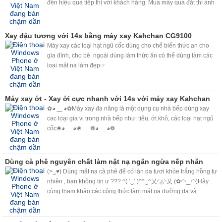
đến hiệu quả tiếp thị với khách hàng. Mua máy quá đắt thì ảnh
hưởng đến lợi ích kinh doanh, mua quá rẻ thì sợ người tiêu
dung đánh giá
Xay đậu tương với 14s bằng máy xay Kahchan CG9100
Máy xay các loại hạt ngũ cốc dùng cho chế biến thức an cho
gia đình, cho bé. ngoài dùng làm thức ăn có thể dùng làm các
loại mặt nạ làm đẹp☞
Máy xay ớt - Xay ới cực nhanh với 14s với máy xay Kahchan
✿◕ ‿ ◕✿Máy xay đa năng là một dụng cụ nhà bếp dùng xay
cac loại gia vị trong nhà bếp như: tiêu, ớt khô, các loại hạt ngũ
cốc❀◕ ‿ ◕❀ ❁◕ ‿ ◕❁
Dùng cà phê nguyên chất làm nặt nạ ngăn ngừa nếp nhăn
(>‿♥) Dùng mặt nạ cà phê để có làn da tươi khỏe trắng hồng tự
nhiên , bạn không tin ư ??? ^( ‘‿’ )^^‿^乂◜◬◝乂 (✿◠‿◠)Hãy
cùng tham khảo các công thức làm mặt nạ dưỡng da và
massage với cà phê nguyên chất đang thịnh hành trên thế giới,
bạn sẽ bất ngờ bởi công dụng làm đẹp kỳ diệu mà cà phê
mang lại. <3<3