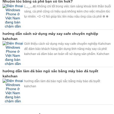
Nhuộm tóc bằng cà phê bạn có tin hok?
(◡‿◡✿) Không chỉ tốt trong việc làm sảng khoái tinh thần buổi
sáng, cà phê cũng có hiệu quả không kém cho việc nhuộm tóc
tự nhiên. <3 <3 Nó giúp tóc lên màu nâu óng của cà phê ❁ ❃
❋ ❀ và che phủ tóc bạc, nhuộm sáng màu tóc không cần bất kỳ
loại hóa chất nào.❉ ✽ ✾ ✿
hướng dẫn cách sử dụng máy xay cafe chuyên nghiệp
kahchan
Giới thiệu cách sử dụng máy xay cafe chuyên nghiệp Kahchan
để đảm bảo khách hàng tận dụng tính năng máy xay cà phê
kahchan và đảm bảo an toàn về sử dụng sản phẩm. Kahchan
quay video để các bạn hiểu sâu hơn về máy. Có gì thắc mắc
hãy vui lòng liên hệ hotline: 0918 825 598 .
hướng dẫn làm đá bào ngũ sắc bằng máy bào đá tuyết
kahchan
hướng dẫn làm đá bào ngũ sắc bằng máy bào đá tuyết
kahchan