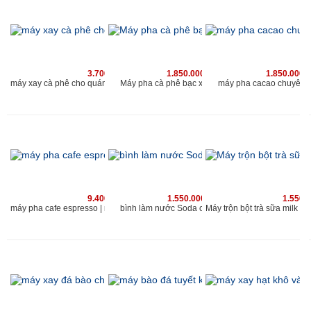
3.700.000 vnđ
1.850.000 vnđ
1.850.000 
Máy pha cà phê bạc xỉu chuyên nghiệp
máy xay cà phê cho quán Kahchan phù hợp với quán cafe có lượng khach 200 người/ngày
máy pha cacao chuyên 
9.400.000 vnđ
1.550.000 vnđ
1.550.
bình làm nước Soda cho quán kahchan
máy pha cafe espresso | máy xay cà phê chuyên nghiệp