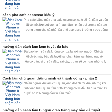
cách pha cafe espresso kiểu ý
Pha cafe bằng máy pha cafe espresso, cafe sẽ rất đậm và trên
mặt có một lớp bọt crema (màu nâu) , phần bọt crema này tạo
hương thơm cho cà phê. Cà phê espresso thường được uống
bằng tách dày được hâm nóng trước, dung tích vào khoảng
30ml ( hơn 1 uonce xíu )và có hoặc không pha đường tùy theo
khẩu vị.
hướng dẫn cách làm kem tuyết đá bào
Đá bào kem sữa đã không còn xa lạ với mọi người. Chỉ cần
một chiếc máy bào đá tuyết kahchan kèm và những nguyên
liệu cơ bản: siro, sữa đặc, trái cây,... bạn sẽ có ngay những ly
đá bào kem sữa, trái cây đá bào siêu ngon, siêu nhanh, siêu
sạch.
Cách làm chủ quán thông minh và thành công - phần 2
Nhiều người khi làm chủ quán,kinh doanh thì khá, nhưng khi
tính toán hiểu quản đầu tư thì không có! vì đầu tư quá mức. Bí
quyết số 2: Những đầu tư cần thiết
hướng dẫn cách làm Bingsu oreo bằng máy bào đá tuyết