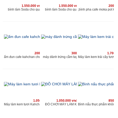
1.550.000 vnđ
1.550.000 vnđ
200.0
bình làm Soda cho quán kahchan
bình làm Soda cho quán kahchan
200.000 vnđ
300.000 vnđ
1.700.
máy đánh trứng cầm tay chuyên dùng cho quán caf
ấm đun cafe kahchan chuyên dùng cho quán cafe và nhà hàng
1.050.000 vnđ
1.050.000 vnđ
850.0
ĐỒ CHƠI MÁY LÀM KEM MINI
Máy làm kem tươi Kahchan KEM2173, (xanh)-muốn ăn thì làm, ngay làm ngay có