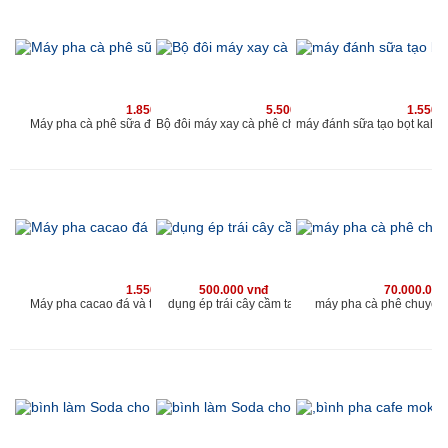
1.850.000 vnđ
5.500.000 vnđ
1.550.
Máy pha cà phê sữa đá và cacao sữa đá kahchan
Bộ đôi máy xay cà phê cho qu
1.550.000 vnđ
500.000 vnđ
70.000.000
Máy pha cacao đá và trà sữa đá kahchan EP2178
dụng ép trái cây cầm tay
máy pha cà phê chuyên