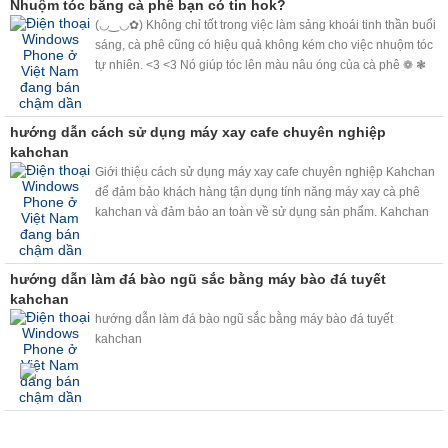
Nhuộm tóc bằng cà phê bạn có tin hok?
(◡‿◡✿) Không chỉ tốt trong việc làm sảng khoái tinh thần buổi
sáng, cà phê cũng có hiệu quả không kém cho việc nhuộm tóc
tự nhiên. <3 <3 Nó giúp tóc lên màu nâu óng của cà phê ❁ ❃
❋ ❀ và che phủ tóc bạc, nhuộm sáng màu tóc không cần bất kỳ
loại hóa chất nào.❉ ✽ ✾ ✿
hướng dẫn cách sử dụng máy xay cafe chuyên nghiệp
kahchan
Giới thiệu cách sử dụng máy xay cafe chuyên nghiệp Kahchan
để đảm bảo khách hàng tận dụng tính năng máy xay cà phê
kahchan và đảm bảo an toàn về sử dụng sản phẩm. Kahchan
quay video để các bạn hiểu sâu hơn về máy. Có gì thắc mắc
hãy vui lòng liên hệ hotline: 0918 825 598 .
hướng dẫn làm đá bào ngũ sắc bằng máy bào đá tuyết
kahchan
hướng dẫn làm đá bào ngũ sắc bằng máy bào đá tuyết
kahchan