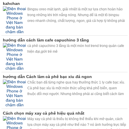
kahchan
Bingsu oreo mát lạnh, giải nhiệt là một sự lựa chọn hoàn hảo
trong những khi trời nắng nóng. Nhưng để là một tô bingsu
oreo nhanh chóng, chất lượng, ngon, giá cả hợp lý không phải
ai cũng biết. Vâng chỉ với chiếc máy bào đá tuyết kahchan đa
năng, thì bingsu oreo sẽ đơn giản với bạn hơn!
hướng dẫn cách làm cafe capuchino 3 tầng
cà phê capuchino 3 tầng là một món hot trend trong quán cafe
hiện đại,giới trẻ mê
hướng dẫn Cách làm cà phê bạc xỉu đá ngon
Chắc bạn đã từng nghe qua hay thưởng thức 1 ly cafe bạc xỉu.
Cà phê bạc xỉu là một món thức uống khá phổ biến, quen
thuộc đối mọi người. Nhưng không phải ai cũng biết cách làm
một ly cafe bạc xỉu ngon. Hiện nay, với viêc sử dụng máy
kahchan, chỉ cần vài thao tác đơn giản, bạn sẽ có ngay những
ly cafe bac xỉu ngon như ý.
Cách chọn máy xay cà phê hiệu quả nhất
Máy xay cà phê là thiếu bị không thể thiếu khi mở quán, cách
lựa chọn máy xay cà phê như thế nào ? nó ảnh hưởng trực tiếp