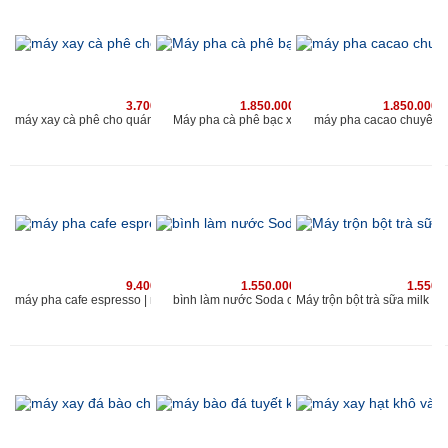
3.700.000 vnđ
1.850.000 vnđ
1.850.000 
Máy pha cà phê bạc xỉu chuyên nghiệp
máy xay cà phê cho quán Kahchan phù hợp với quán cafe có lượng khach 200 người/ngày
máy pha cacao chuyên 
9.400.000 vnđ
1.550.000 vnđ
1.550.
bình làm nước Soda cho quán kahchan
máy pha cafe espresso | máy xay cà phê chuyên nghiệp