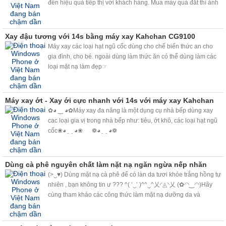
đến hiệu quả tiếp thị với khách hàng. Mua máy quá đắt thì ảnh
hưởng đến lợi ích kinh doanh, mua quá rẻ thì sợ người tiêu
dung đánh giá
Xay đậu tương với 14s bằng máy xay Kahchan CG9100
Máy xay các loại hạt ngũ cốc dùng cho chế biến thức an cho
gia đình, cho bé. ngoài dùng làm thức ăn có thể dùng làm các
loại mặt nạ làm đẹp☞
Máy xay ớt - Xay ới cực nhanh với 14s với máy xay Kahchan
✿◕ ‿ ◕✿Máy xay đa năng là một dụng cụ nhà bếp dùng xay
cac loại gia vị trong nhà bếp như: tiêu, ớt khô, các loại hạt ngũ
cốc❀◕ ‿ ◕❀ ❁◕ ‿ ◕❁
Dùng cà phê nguyên chất làm nặt nạ ngăn ngừa nếp nhăn
(>‿♥) Dùng mặt nạ cà phê để có làn da tươi khỏe trắng hồng tự
nhiên , bạn không tin ư ??? ^( ‘‿’ )^^‿^乂◜◬◝乂 (✿◠‿◠)Hãy
cùng tham khảo các công thức làm mặt nạ dưỡng da và
massage với cà phê nguyên chất đang thịnh hành trên thế giới,
bạn sẽ bất ngờ bởi công dụng làm đẹp kỳ diệu mà cà phê
mang lại. <3<3