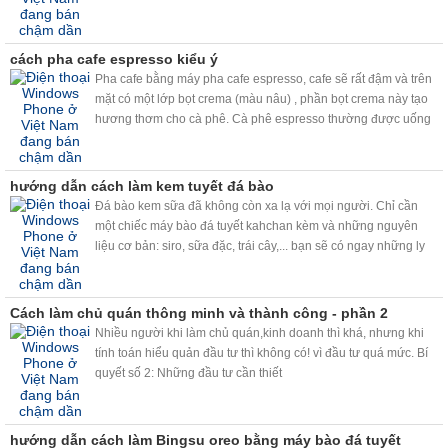
cách pha cafe espresso kiểu ý
Pha cafe bằng máy pha cafe espresso, cafe sẽ rất đậm và trên
mặt có một lớp bọt crema (màu nâu) , phần bọt crema này tạo
hương thơm cho cà phê. Cà phê espresso thường được uống
bằng tách dày được hâm nóng trước, dung tích vào khoảng
30ml ( hơn 1 uonce xíu )và có hoặc không pha đường tùy theo
khẩu vị.
hướng dẫn cách làm kem tuyết đá bào
Đá bào kem sữa đã không còn xa lạ với mọi người. Chỉ cần
một chiếc máy bào đá tuyết kahchan kèm và những nguyên
liệu cơ bản: siro, sữa đặc, trái cây,... bạn sẽ có ngay những ly
đá bào kem sữa, trái cây đá bào siêu ngon, siêu nhanh, siêu
sạch.
Cách làm chủ quán thông minh và thành công - phần 2
Nhiều người khi làm chủ quán,kinh doanh thì khá, nhưng khi
tính toán hiểu quản đầu tư thì không có! vì đầu tư quá mức. Bí
quyết số 2: Những đầu tư cần thiết
hướng dẫn cách làm Bingsu oreo bằng máy bào đá tuyết