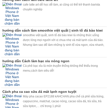
cafe latte art dễ học dễ làm, ai cũng có thể trở thanh barista
chuyên nghiệp
hướng dẫn cách làm smoothie việt quất | sinh tố đá bào kiwi
smoothie việt quất, sinh tố đá bào kiwi là những thức uống
được lòng mọi người với vị chua nhẹ và mát lạnh của đá bào.
Nhưng làm sao để làm những ly sinh tố vừa ngon, vừa nhanh,
chất lượng mà lại vừa kinh tế. Máy bào đá tuyết và máy trộn bọt
trà sữa kahchan sẽ giúp bạn giải quyết vấn đề này nhé.
hướng dẫn Cách làm bạc xỉu nóng ngon
Cà phê bạc xỉu là món truyền thống không thể thiếu trong
menu,cách làm siêu dễ!
Cách pha ca cao sữa đá mát lạnh ngon tuyệt
Máy pha cacao EP2188 kAHCHAN pha chế cà phê sữa trứng,
cappuccino, matchat, cacao nóng, cacao sữa đá, trà sữa, trà
sữa lipton,… chỉ trong 1 phút