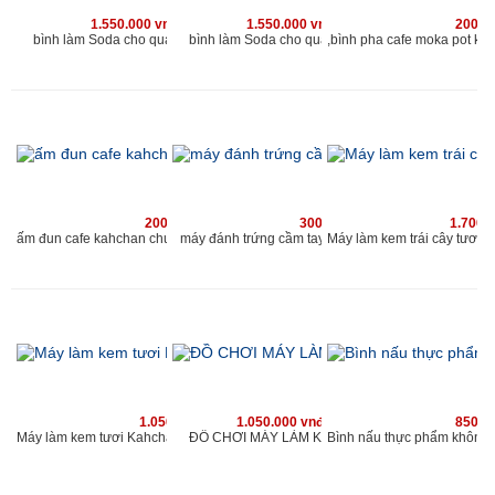
1.550.000 vnđ
1.550.000 vnđ
200.0
bình làm Soda cho quán kahchan
bình làm Soda cho quán kahchan
200.000 vnđ
300.000 vnđ
1.700.
máy đánh trứng cầm tay chuyên dùng cho quán caf
ấm đun cafe kahchan chuyên dùng cho quán cafe và nhà hàng
1.050.000 vnđ
1.050.000 vnđ
850.0
ĐỒ CHƠI MÁY LÀM KEM MINI
Máy làm kem tươi Kahchan KEM2173, (xanh)-muốn ăn thì làm, ngay làm ngay có