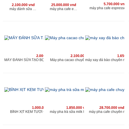
5.700.000 vnđ
2.100.000 vnđ
25.000.000 vnđ
máy pha cafe espresso 
máy đánh sữa tạo bọt chuyên nghiệp cho quán
máy pha cafe espresso chuyên nghiệp kahchan
2.000.000 vnđ
2.100.000 vnđ
1.650.
Máy pha cacao chuyên nghiệp cho quán
MÁY ĐÁNH SỮA TẠO BỌT CHUYÊN NGHIỆP KAHCHAN
1.000.000 vnđ
1.850.000 vnđ
28.700.000 vnđ
BÌNH XỊT KEM TƯƠI CAO CẤP KAHCHAN
máy pha trà sữa milk foam kahchan
máy pha cafe chuyên ng