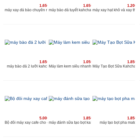
1.650.000 vnđ
1.650.000 vnđ
1.200.
máy xay đá bào chuyên nghiệp 2019 | máy bào đá tuyết 2 nắp 2 lưới | www.kahchan.vn
máy bào đá tuyết kahchan chu
1.650.000 vnđ
1.050.000 vnđ
1.850.
máy bào đá 2 lưỡi kahchan chuyên nghiệp cho quán
Máy làm kem siêu nhanh Kahchan KE
5.000.000 vnđ
1.850.000 vnđ
1.850.
Bộ đôi máy xay cafe cho quán và máy đánh sữa tạo bọt Kahchan
máy tạo bọt pha matcha
máy đánh sữa tạo bọt kahchan 